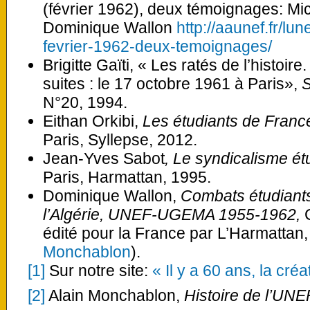
(février 1962), deux témoignages: Mi
Dominique Wallon
http://aaunef.fr/lu
fevrier-1962-deux-temoignages/
Brigitte Gaïti, « Les ratés de l’histoi
suites : le 17 octobre 1961 à Paris»,
S
N°20, 1994.
Eithan Orkibi,
Les étudiants de France 
Paris, Syllepse, 2012.
Jean-Yves Sabot
, Le syndicalisme étu
Paris, Harmattan, 1995.
Dominique Wallon,
Combats étudiants
l’Algérie, UNEF-UGEMA 1955-1962,
C
édité pour la France par L’Harmattan,
Monchablon
).
[1]
Sur notre site:
« Il y a 60 ans, la cré
[2]
Alain Monchablon,
Histoire de l’UNE