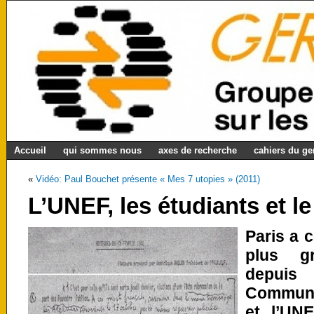
Accueil
qui sommes nous
axes de recherche
cahiers du g
«
Vidéo: Paul Bouchet présente « Mes 7 utopies » (2011)
L’UNEF, les étudiants et l
Paris a 
plus gr
depuis
Commune
et l’UN