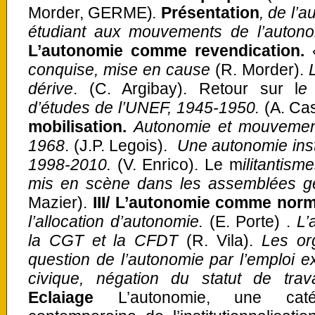
Morder, GERME)
.
Présentation
, de l’
étudiant aux mouvements de l’auton
L’autonomie comme revendication.
conquise, mise en cause
(R. Morder).
dérive
. (C. Argibay). Retour sur l
e 
d’études de l’UNEF, 1945-1950.
(A. Cas
mobilisation.
Autonomie et mouvement
1968
. (J.P. Legois).
Une autonomie insti
1998-2010.
(V. Enrico). Le m
ilitantis
mis en scène dans les assemblées g
Mazier).
III/ L’autonomie comme nor
l’allocation d’autonomie.
(E. Porte) .
L’
la CGT et la CFDT
(R. Vila).
Les org
question de l’autonomie par l’emploi 
civique, négation du statut de trava
Eclaiage
L’autonomie, une catég