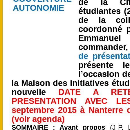
de la Ci
étudiantes (2
de la col
c
oordonné p
Emmanuel
commander
de présenta
présente 
l’occasion d
la Maison des initiatives étu
nouvelle
DATE A RETE
PRESENTATION AVEC L
septembre 2015 à Nanterre 
(voir agenda)
SOMMAIRE : Avant propos
(J-P. 