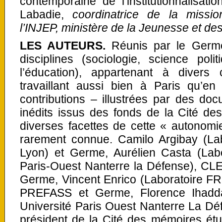
contemporaine de l’institutionnalisat
Labadie,
coordinatrice de la missio
l’INJEP, ministère de la Jeunesse et des
LES AUTEURS.
Réunis par le Germe
disciplines (sociologie, science poli
l’éducation), appartenant à divers 
travaillant aussi bien à Paris qu’en
contributions – illustrées par des do
inédits issus des fonds de la Cité de
diverses facettes de cette « autonomi
rarement connue. Camilo Argibay (L
Lyon) et Germe, Aurélien Casta (Labo
Paris-Ouest Nanterre la Défense), CLER
Germe, Vincent Enrico (Laboratoire FR
PREFASS et Germe, Florence Ihadda
Université Paris Ouest Nanterre La Dé
président de la Cité des mémoires étu