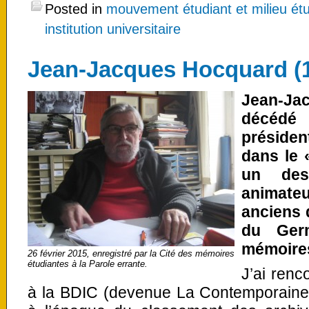
Posted in
mouvement étudiant et milieu étu
institution universitaire
Jean-Jacques Hocquard (
Jean-J
décédé 
préside
dans le 
un des
animate
anciens d
du Ger
mémoires
26 février 2015, enregistré par la Cité des mémoires
étudiantes à la Parole errante.
J’ai renc
à la BDIC (devenue La Contemporaine)