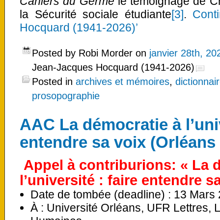
Cahiers du Germe
le témoignage de Ch
la Sécurité sociale étudiante
[3]
.
Cont
Hocquard (1941-2026)’
Posted by Robi Morder on
janvier 28th, 20
Jean-Jacques Hocquard (1941-2026)
Posted in
archives et mémoires
,
dictionnai
prosopographie
AAC La démocratie à l’univ
entendre sa voix (Orléans 
Appel à contriburions: «
La 
l’université : faire entendre s
Date de tombée (deadline) :
13 Mars
À : Université Orléans, UFR Lettres,