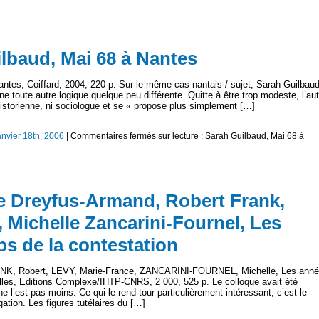
ilbaud, Mai 68 à Nantes
es, Coiffard, 2004, 220 p. Sur le même cas nantais / sujet, Sarah Guilbau
toute autre logique quelque peu différente. Quitte à être trop modeste, l’aut
istorienne, ni sociologue et se « propose plus simplement […]
anvier 18th, 2006
|
Commentaires fermés
sur lecture : Sarah Guilbaud, Mai 68 à
ve Dreyfus-Armand, Robert Frank,
 Michelle Zancarini-Fournel, Les
s de la contestation
 Robert, LEVY, Marie-France, ZANCARINI-FOURNEL, Michelle, Les ann
elles, Editions Complexe/IHTP-CNRS, 2 000, 525 p. Le colloque avait été
e l’est pas moins. Ce qui le rend tour particulièrement intéressant, c’est le
ation. Les figures tutélaires du […]