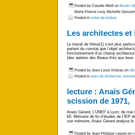
Posted by Claudie Weill on
février 1
Marie-France Levy, Michelle Zancarin
Posted in
notes de lecture
Les architectes et
Le travail de thèse(1) s’est plus parti
partant du constat que l’objet architectu
fonctionnement d’un champ architectural.
(des ateliers des Beaux-Arts aux lieux
Posted by Jean-Louis Violeau on
dé
Posted in
axes de recherche
,
mouveme
lecture : Anaïs Gé
scission de 1971,
Anaïs Gérard, L’UNEF à Lyon, de mai 68
60, Mémoire de fin d’études de l’IEP 
son mémoire, Anaïs Gérard analyse le
Posted by Jean-Philippe Legois on
n