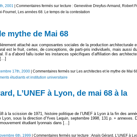
8th, 2001
|
Commentaires fermés
sur lecture : Geneviève Dreyfus-Armand, Robert F
i-Fournel, Les années 68. Le temps de la contestation
 le mythe de Mai 68
culièrement attaché aux composantes sociales de la production architecturale 
ral est le fruit, certes, de conceptions, de parti-pris individuels, mais aussi d
 Il a d’abord fallu isoler les instances spécifiques d’affiliation des architect
 […]
cembre 17th, 2000
|
Commentaires fermés
sur Les architectes et le mythe de Mai 6
nts étudiants et institution universitaire
rard, L’UNEF à Lyon, de mai 68 à la
 à la scission de 1971, histoire politique de l’UNEF à Lyon à la fin des ann
de Lyon, sous la direction d’Yves Lequin, septembre 1998, 131 p. + annexes. 
 mouvement étudiant lyonnais dans […]
ovembre 6th, 1999
|
Commentaires fermés
sur lecture : Anaïs Gérard, L’UNEF à Ly