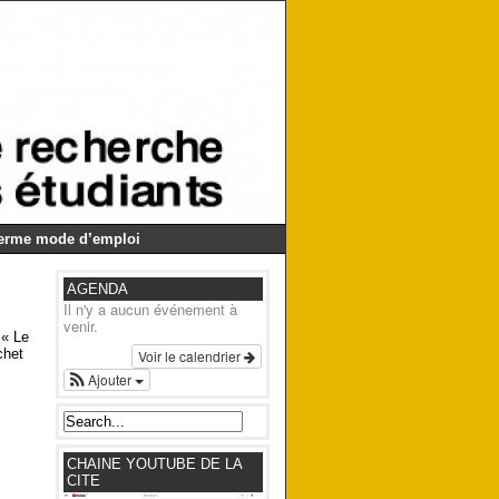
Germe mode d’emploi
AGENDA
Il n'y a aucun événement à
venir.
 « Le
chet
Voir le calendrier
Ajouter
CHAINE YOUTUBE DE LA
CITE