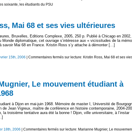
es soixante, les étudiants du PSU
ss, Mai 68 et ses vies ultérieures
ieures, Bruxelles, Editions Complexe, 2005, 250 p. Publié à Chicago en 2002,
au Monde diplomatique, cet ouvrage s’intéresse aux « vicissitudes de la mémo
à savoir Mai 68 en France. Kristin Ross s’y attache à démonter […]
évrier 15th, 2006
|
Commentaires fermés
sur lecture: Kristin Ross, Mai 68 et ses vie
 Mugnier, Le mouvement étudiant à
1968
ant à Dijon en mai-juin 1968. Mémoire de master I, Université de Bourgog
ion de Jean Vigreux, maître de conférence en histoire contemporaine, 2004-200
a troisième tentative aura été la bonne ! Dijon, ville universitaire, à l’instar
…]
er 18th, 2006
|
Commentaires fermés
sur lecture: Marianne Mugnier, Le mouvemen