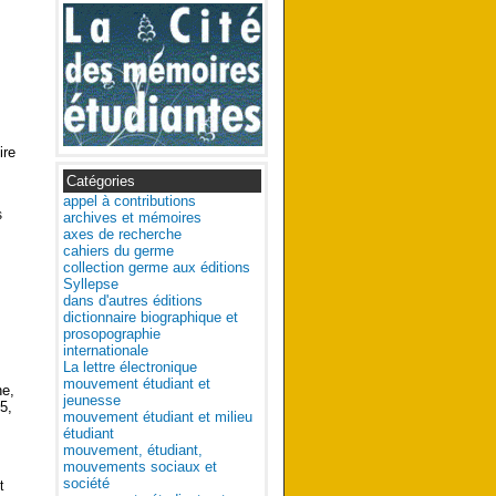
ire
Catégories
appel à contributions
s
archives et mémoires
axes de recherche
cahiers du germe
collection germe aux éditions
Syllepse
dans d'autres éditions
dictionnaire biographique et
prosopographie
internationale
La lettre électronique
mouvement étudiant et
ne,
jeunesse
5,
mouvement étudiant et milieu
étudiant
mouvement, étudiant,
mouvements sociaux et
société
t