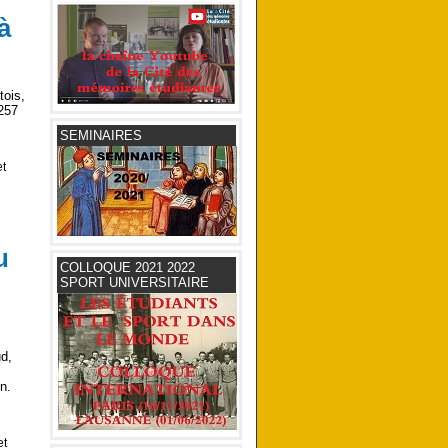
à
tois,
 257
SEMINAIRES
et
u
COLLOQUE 2021 2022
SPORT UNIVERSITAIRE
ud,
n.
et