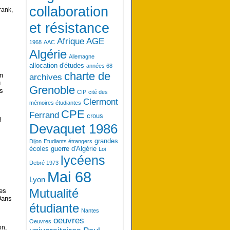
collaboration
rank,
et résistance
Afrique
AGE
1968
AAC
Algérie
Allemagne
allocation d'études
années 68
charte de
en
archives
u
Grenoble
es
CIP
cité des
Clermont
mémoires étudiantes
CPE
Ferrand
crous
8
Devaquet 1986
grandes
Dijon
Etudiants étrangers
écoles
guerre d'Algérie
Loi
lycéens
Debré 1973
Mai 68
Lyon
Mutualité
ées
Dans
étudiante
Nantes
oeuvres
Oeuvres
on,