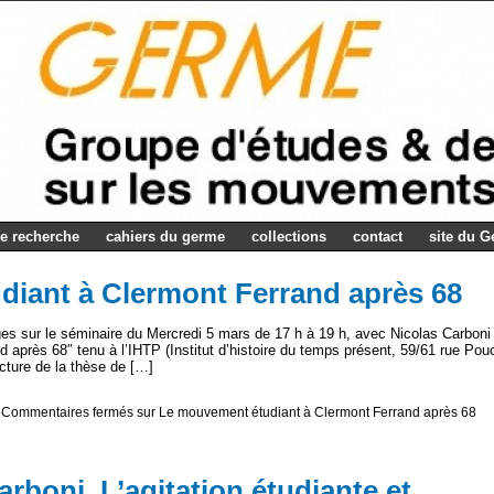
e recherche
cahiers du germe
collections
contact
site du 
iant à Clermont Ferrand après 68
ages sur le séminaire du Mercredi 5 mars de 17 h à 19 h, avec Nicolas Carboni
après 68″ tenu à l’IHTP (Institut d’histoire du temps présent, 59/61 rue Pou
ecture de la thèse de […]
|
Commentaires fermés
sur Le mouvement étudiant à Clermont Ferrand après 68
arboni, L’agitation étudiante et