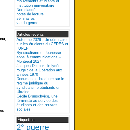
mouvements étudiants et
institution universitaire
Non classé
notes de lecture
séminaires
vie du germe
Articles récents
d
eur,
Automne 2026 : Un séminaire
sur les étudiants du CERES et
l’UNEF
Syndicalisme et Jeunesse –
appel à communications –
Montreuil 2027
Jacques-Decour : le lycée
rouge : de la Libération aux
années 1970
Documents : brochure sur le
régime juridique du
syndicalisme étudiants en
Ukraine
Cécile Brunschvicg, une
féministe au service des
étudiants et des œuvres
sociales
ées
Étiquettes
2° guerre