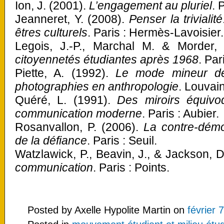
Ion, J. (2001).
L’engagement au pluriel
. 
Jeanneret, Y. (2008).
Penser la trivialité
êtres culturels
. Paris : Hermès-Lavoisier.
Legois, J.-P., Marchal M. & Morder,
citoyennetés étudiantes après 1968
. Par
Piette, A. (1992).
Le mode mineur de 
photographies en anthropologie
. Louvai
Quéré, L. (1991).
Des miroirs équivo
communication moderne
. Paris : Aubier.
Rosanvallon, P. (2006).
La contre-démoc
de la défiance
. Paris : Seuil.
Watzlawick, P., Beavin, J., & Jackson, 
communication
. Paris : Points.
Posted by Axelle Hypolite Martin on
février 