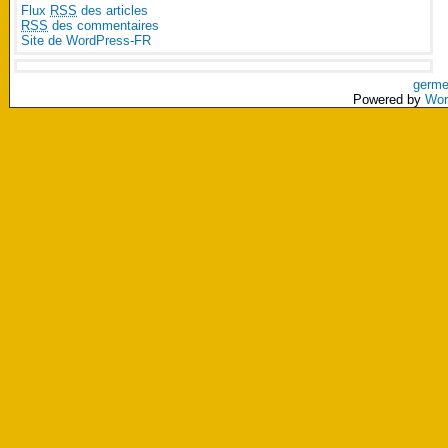
Flux
RSS
des articles
RSS
des commentaires
Site de WordPress-FR
germe
Powered by
Wor