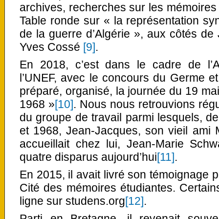
archives, recherches sur les mémoires
Table ronde sur « la représentation syn
de la guerre d’Algérie », aux côtés de
Yves Cossé
[9]
.
En 2018, c’est dans le cadre de l’
l’UNEF, avec le concours du Germe et
préparé, organisé, la journée du 19 m
1968 »
[10]
. Nous nous retrouvions rég
du groupe de travail parmi lesquels, d
et 1968, Jean-Jacques, son vieil ami 
accueillait chez lui, Jean-Marie Schw
quatre disparus aujourd’hui
[11]
.
En 2015, il avait livré son témoignage p
Cité des mémoires étudiantes. Certains
ligne sur studens.org
[12]
.
Parti en Bretagne, il revenait souve