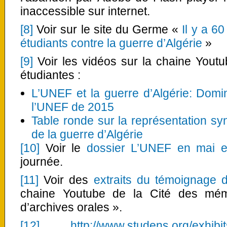
inaccessible sur internet.
[8]
Voir sur le site du Germe «
Il y a 6
étudiants contre la guerre d’Algérie
»
[9]
Voir les vidéos sur la chaine Yout
étudiantes :
L’UNEF et la guerre d’Algérie: Dom
l’UNEF de 2015
Table ronde sur la représentation syn
de la guerre d’Algérie
[10]
Voir le
dossier L’UNEF en mai e
journée.
[11]
Voir des
extraits du témoignage
chaine Youtube de la Cité des mém
d’archives orales ».
[12]
.
http://www.studens.org/exhib