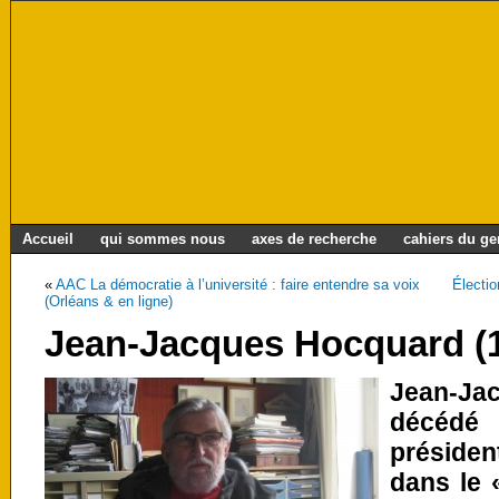
Accueil
qui sommes nous
axes de recherche
cahiers du g
«
AAC La démocratie à l’université : faire entendre sa voix
Électio
(Orléans & en ligne)
Jean-Jacques Hocquard (
Jean-J
décédé 
préside
dans le 