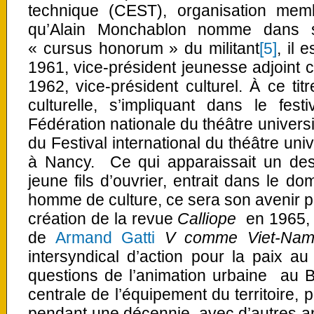
technique (CEST), organisation mem
qu’Alain Monchablon nomme dans s
« cursus honorum » du militant
[5]
, il 
1961, vice-président jeunesse adjoint c
1962, vice-président culturel. À ce titr
culturelle, s’impliquant dans le fest
Fédération nationale du théâtre univers
du Festival international du théâtre uni
à Nancy. Ce qui apparaissait un des
jeune fils d’ouvrier, entrait dans le do
homme de culture, ce sera son avenir pr
création de la revue
Calliope
en 1965, t
de
Armand Gatti
V comme Viet-Na
intersyndical d’action pour la paix a
questions de l’animation urbaine au B
centrale de l’équipement du territoire, 
pendant une décennie, avec d’autres an