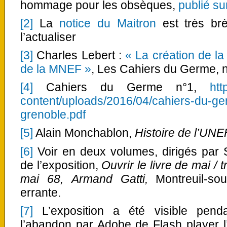
hommage pour les obsèques,
publié su
[2]
La
notice du Maitron
est très brè
l’actualiser
[3]
Charles Lebert :
« La création de la
de la MNEF »
, Les Cahiers du Germe, n
[4]
Cahiers du Germe n°1,
htt
content/uploads/2016/04/cahiers-du-ge
grenoble.pdf
[5]
Alain Monchablon,
Histoire de l’UNE
[6]
Voir en deux volumes, dirigés par S
de l’exposition,
Ouvrir le livre de mai / 
mai 68,
Armand Gatti,
Montreuil-so
errante.
[7]
L’exposition a été visible pend
l’abandon par Adobe de Flash player 