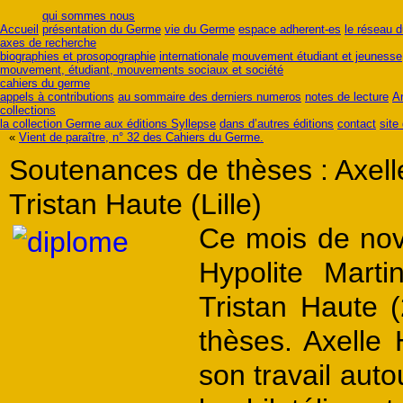
qui sommes nous
Accueil
présentation du Germe
vie du Germe
espace adherent-es
le réseau 
axes de recherche
biographies et prosopographie
internationale
mouvement étudiant et jeunesse
mouvement, étudiant, mouvements sociaux et société
cahiers du germe
appels à contributions
au sommaire des derniers numeros
notes de lecture
A
collections
la collection Germe aux éditions Syllepse
dans d’autres éditions
contact
site
«
Vient de paraître, n° 32 des Cahiers du Germe.
Soutenances de thèses : Axelle
Tristan Haute (Lille)
Ce mois de nov
Hypolite Mart
Tristan Haute (
thèses. Axelle 
son travail aut