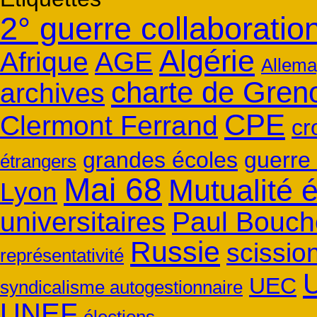
2° guerre collaboratio
Algérie
Afrique
AGE
Allem
charte de Gren
archives
CPE
Clermont Ferrand
cr
grandes écoles
guerre 
étrangers
Mai 68
Mutualité 
Lyon
universitaires
Paul Bouch
Russie
scission
représentativité
UEC
syndicalisme autogestionnaire
UNEF