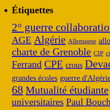
Étiquettes
2° guerre collaboratio
Algérie
AGE
all
Allemagne
charte de Grenoble
CIP
c
Deva
CPE
Ferrand
crous
grandes écoles
guerre d'Algéri
68
Mutualité étudiante
universitaires
Paul Bouch