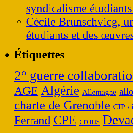
syndicalisme étudiants
Cécile Brunschvicg, un
étudiants et des œuvres
Étiquettes
2° guerre collaboratio
Algérie
AGE
all
Allemagne
charte de Grenoble
CIP
c
Deva
CPE
Ferrand
crous