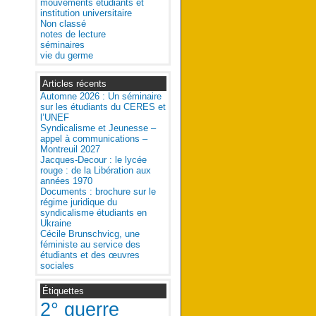
mouvements étudiants et
institution universitaire
Non classé
notes de lecture
séminaires
vie du germe
Articles récents
Automne 2026 : Un séminaire
sur les étudiants du CERES et
l’UNEF
Syndicalisme et Jeunesse –
appel à communications –
Montreuil 2027
Jacques-Decour : le lycée
rouge : de la Libération aux
années 1970
Documents : brochure sur le
régime juridique du
syndicalisme étudiants en
Ukraine
Cécile Brunschvicg, une
féministe au service des
étudiants et des œuvres
sociales
Étiquettes
2° guerre