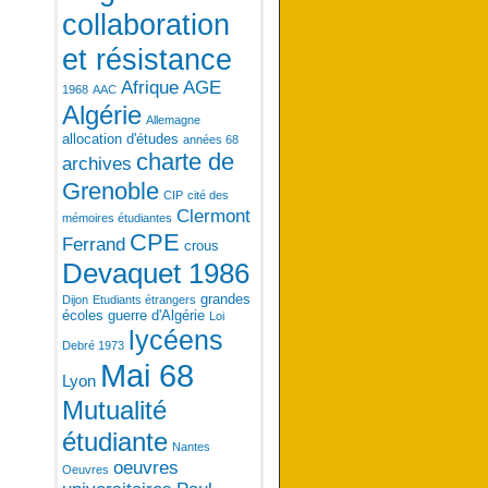
collaboration
et résistance
Afrique
AGE
1968
AAC
Algérie
Allemagne
allocation d'études
années 68
charte de
archives
Grenoble
CIP
cité des
Clermont
mémoires étudiantes
CPE
Ferrand
crous
Devaquet 1986
grandes
Dijon
Etudiants étrangers
écoles
guerre d'Algérie
Loi
lycéens
Debré 1973
Mai 68
Lyon
Mutualité
étudiante
Nantes
oeuvres
Oeuvres