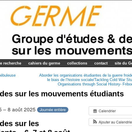
e recherche
cahiers du germe
collections
contact
site du 
nébuleuse
Aborder les organisations étudiantes de la guerre froid
le biais de l’histoire sociale/Tackling Cold War St
Organisations through Social History- Fribo
udes sur les mouvements étudiants
5 – 8 août 2025
Journée entière
Calendrier
des sur les
Ajouter au Calendri