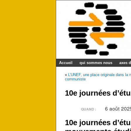
Accueil
qui sommes nous
axes d
«
L’UNEF, une place originale dans la 
communiste
10e journées d’ét
6 août 202
QUAND :
10e journées d’étu