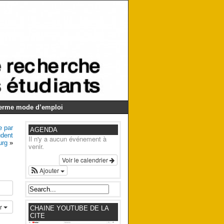
Germe mode d’emploi
e par
AGENDA
udent
Il n'y a aucun événement à
urg
»
venir.
Voir le calendrier
Ajouter
er
CHAINE YOUTUBE DE LA
CITE