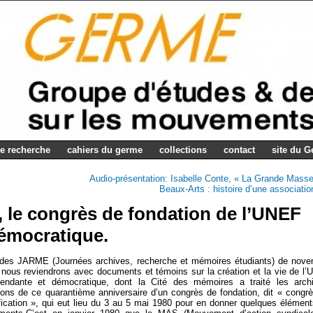
e recherche
cahiers du germe
collections
contact
site du 
Audio-présentation: Isabelle Conte, « La Grande Mass
Beaux-Arts : histoire d’une associatio
s, le congrès de fondation de l’UNEF
émocratique.
 des JARME (Journées archives, recherche et mémoires étudiants) de nov
nous reviendrons avec documents et témoins sur la création et la vie de l
pendante et démocratique, dont la Cité des mémoires a traité les arch
tons de ce quarantième anniversaire d’un congrès de fondation, dit « congr
fication », qui eut lieu du 3 au 5 mai 1980 pour en donner quelques élément