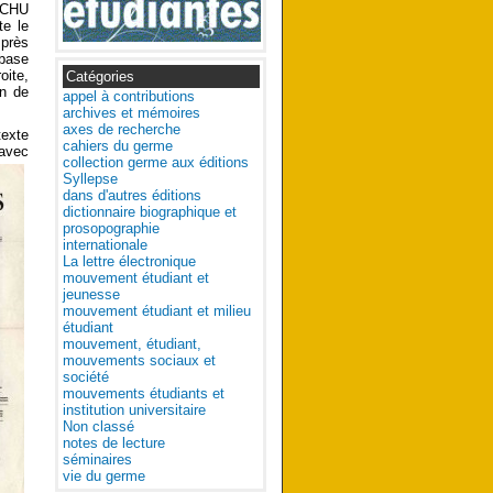
u CHU
te le
 près
 base
oite,
Catégories
on de
appel à contributions
archives et mémoires
axes de recherche
texte
cahiers du germe
 avec
collection germe aux éditions
Syllepse
dans d'autres éditions
dictionnaire biographique et
prosopographie
internationale
La lettre électronique
mouvement étudiant et
jeunesse
mouvement étudiant et milieu
étudiant
mouvement, étudiant,
mouvements sociaux et
société
mouvements étudiants et
institution universitaire
Non classé
notes de lecture
séminaires
vie du germe