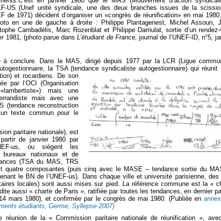
ments.C’est en janvier 1980 que le MAS (Mouvement d’action syndicale
EF-US (Unef unité syndicale, une des deux branches issues de la scissi
F de 1971) décident d’organiser un «congrès de réunification» en mai 1980
hoto en une de gauche à droite : Philippe Plantagenest, Michel Assoun, 
tophe Cambadélis, Marc Rozenblat et Philippe Darriulat, sortie d’un rendez
ier 1981, (photo parue dans
L’étudiant de France,
journal de l’UNEF-ID, n°5, ja
ile à conclure. Dans le MAS, dirigé depuis 1977 par la LCR (Ligue commu
autogestionnaire, la TSA (tendance syndicaliste autogestionnaire) qui réuni
tion) et rocardiens. De son
gée par l’OCI (Organisation
 «lambertiste») mais une
terrandiste mais avec une
RS (tendance reconstruction
 un texte commun pour le
n paritaire nationale), est
artir de janvier 1980 par
NEF-us, ou siégent les
s bureaux nationaux et de
dances (TSA du MAS, TRS
oit quatre composantes (puis cinq avec le MASE – tendance sortie du M
enant le BN de l’UNEF-us). Dans chaque ville et université parisienne, de
taires locales) sont aussi mises sur pied. La référence commune est la « c
 dite aussi « charte de Paris », ratifiée par toutes les tendances, en dernier pa
4 mars 1980), et confirmée par le congrès de mai 1980. (Publiée en
annex
ents étudiants, Germe, Syllepse 2007)
e réunion de la « Commission paritaire nationale de réunification », ave