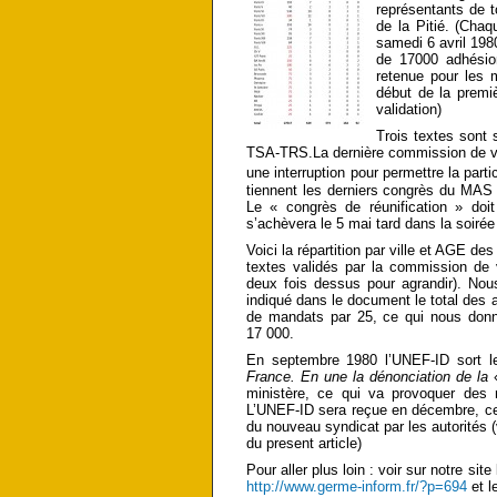
représentants de t
de la Pitié. (Cha
samedi 6 avril 198
de 17000 adhésion
retenue pour les 
début de la premi
validation)
Trois textes sont
TSA-TRS.La dernière commission de val
une interruption pour
permettre la parti
tiennent les derniers congrès du MAS 
Le « congrès de réunification » doi
s’achèvera le 5 mai tard dans la soirée
Voici la répartition par ville et AGE d
textes validés par la commission de 
deux fois dessus pour agrandir). Nou
indiqué dans le document le total des
de mandats par 25, ce qui nous donn
17 000.
En septembre 1980 l’UNEF-ID sort l
France. En une la dénonciation de la
«
ministère, ce qui va provoquer des 
L’UNEF-ID sera reçue en décembre, ce
du nouveau syndicat par les autorités 
du present article)
Pour aller plus loin : voir sur notre site
http://www.germe-inform.fr/?p=694
et l