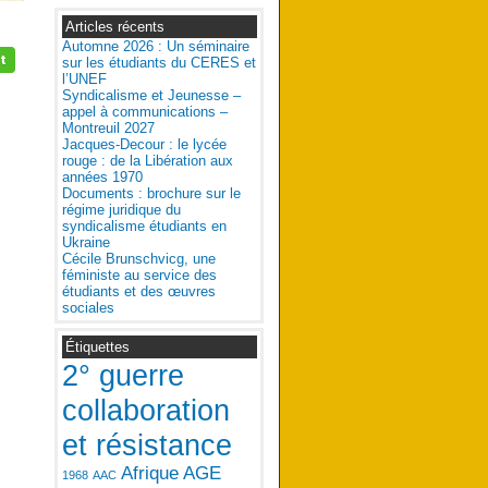
Articles récents
Automne 2026 : Un séminaire
sur les étudiants du CERES et
l’UNEF
Syndicalisme et Jeunesse –
appel à communications –
Montreuil 2027
Jacques-Decour : le lycée
rouge : de la Libération aux
années 1970
Documents : brochure sur le
régime juridique du
syndicalisme étudiants en
Ukraine
Cécile Brunschvicg, une
féministe au service des
étudiants et des œuvres
sociales
Étiquettes
2° guerre
collaboration
et résistance
Afrique
AGE
1968
AAC