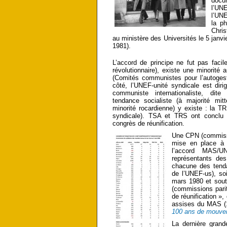
docu
l’UN
l’UNE
la p
Chris
au ministère des Universités le 5 janv
1981).
L’accord de principe ne fut pas fac
révolutionnaire), existe une minorité 
(Comités communistes pour
l’autoges
côté, l’UNEF-unité syndicale est diri
communiste internationaliste, dite
tendance socialiste (à majorité mit
minorité rocardienne) y existe : la T
syndicale). TSA et TRS ont conclu
congrès de réunification.
Une CPN (commissio
mise en place à p
l’accord MAS/U
représentants de
chacune des ten
de l’UNEF-us), s
mars 1980 et sout
(commissions pari
de réunification »,
assises du MAS (1
100 ans de mouvem
La dernière grand