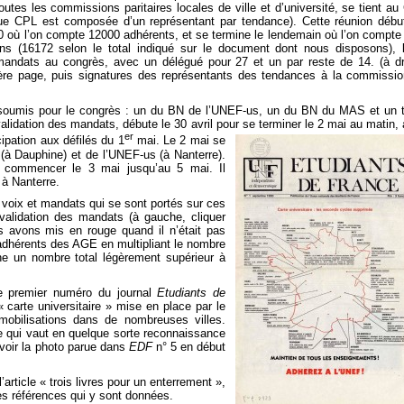
outes les commissions paritaires locales de ville et d’université, se tient a
que CPL est composée d’un représentant par tendance). Cette réunion débu
0 où l’on compte 12000 adhérents, et se termine le lendemain où l’on compte
s (16172 selon le total indiqué sur le document dont nous disposons),
mandats au congrès, avec un délégué pour 27 et un par reste de 14. (à dr
ère page, puis signatures des représentants des tendances à la commissi
 soumis pour le congrès : un du BN de l’UNEF-us, un du BN du MAS et un 
idation des mandats, débute le 30 avril pour se terminer le 2 mai au matin,
er
cipation aux défilés du 1
mai. Le 2 mai se
(à Dauphine) et de l’UNEF-us (à Nanterre).
t commencer le 3 mai jusqu’au 5 mai. Il
 à Nanterre.
es voix et mandats qui se sont portés sur ces
validation des mandats (à gauche, cliquer
s avons mis en rouge quand il n’était pas
 adhérents des AGE en multipliant le nombre
e un nombre total légèrement supérieur à
e premier numéro du journal
Etudiants de
 carte universitaire » mise en place par le
mobilisations dans de nombreuses villes.
 qui vaut en quelque sorte reconnaissance
(voir la photo parue dans
EDF
n° 5 en début
 l’article « trois livres pour un enterrement »,
es références qui y sont données.