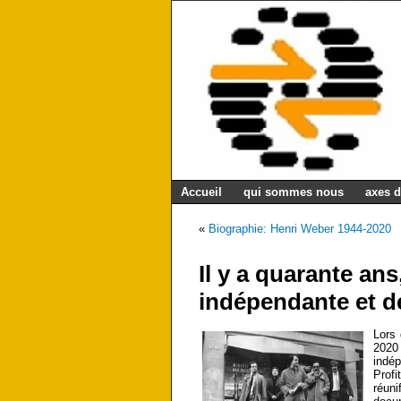
Accueil
qui sommes nous
axes d
«
Biographie: Henri Weber 1944-2020
Il y a quarante an
indépendante et d
Lors
2020 
indé
Profi
réuni