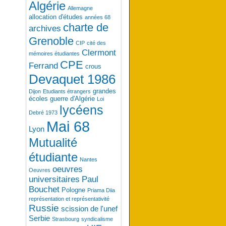
Algérie
Allemagne
allocation d'études
années 68
charte de
archives
Grenoble
CIP
cité des
Clermont
mémoires étudiantes
CPE
Ferrand
crous
Devaquet 1986
grandes
Dijon
Etudiants étrangers
écoles
guerre d'Algérie
Loi
lycéens
Debré 1973
Mai 68
Lyon
Mutualité
étudiante
Nantes
oeuvres
Oeuvres
universitaires
Paul
Bouchet
Pologne
Priama Diia
représentation et représentativité
Russie
scission de l'unef
Serbie
Strasbourg
syndicalisme