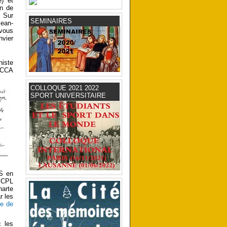
) et
on de
. Sur
SEMINAIRES
Jean-
-vous
nvier
niste
t CCA
COLLOQUE 2021 2022
SPORT UNIVERSITAIRE
AS en
s CPL
harte
r les
e de
c les