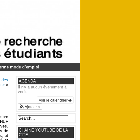
Germe mode d’emploi
e des
AGENDA
n »
»
Il n'y a aucun événement à
venir.
Voir le calendrier
Ajouter
embre
’UNEF
ives.
CHAINE YOUTUBE DE LA
ès de
CITE
s, et