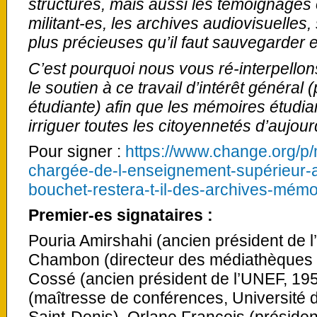
structures, mais aussi les témoignages 
militant-es, les archives audiovisuelles
plus précieuses qu’il faut sauvegarder et
C’est pourquoi nous vous ré-interpello
le soutien à ce travail d’intérêt généra
étudiante) afin que les mémoires étudia
irriguer toutes les citoyennetés d’aujou
Pour signer :
https://www.change.org/p
chargée-de-l-enseignement-supérieur-ap
bouchet-restera-t-il-des-archives-mémo
Premier-es signataires :
Pouria Amirshahi (ancien président de 
Chambon (directeur des médiathèques d
Cossé (ancien président de l’UNEF, 19
(maîtresse de conférences, Université 
Saint-Denis), Orlane François (préside