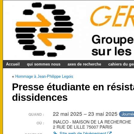
Accueil
qui sommes nous
axes de recherche
cahiers du g
«
Hommage à Jean-Philippe Legois
Presse étudiante en résis
dissidences
22 mai 2025 – 23 mai 2025
Journée
QUAND :
INALCO - MAISON DE LA RECHERCHE
OÙ :
2 RUE DE LILLE 75007 PARIS
Site web de l'évènement