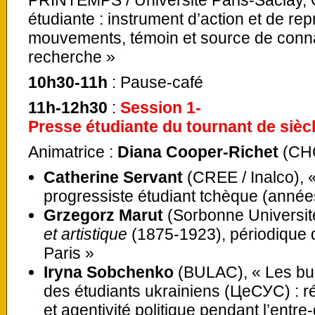
étudiante : instrument d’action et de re
mouvements, témoin et source de conn
recherche »
10h30-11h
: Pause-café
11h-12h30
:
Session 1-
Presse étudiante du tournant de sièc
Animatrice :
Diana Cooper-Richet
(CHC
Catherine Servant
(CREE / Inalco),
progressiste étudiant tchèque (anné
Grzegorz Marut
(Sorbonne Universi
et artistique
(1875-1923), périodique 
Paris »
Iryna Sobchenko
(BULAC), « Les bull
des étudiants ukrainiens (ЦеСУС) : ré
et agentivité politique pendant l’entr