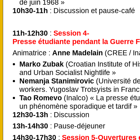
de juin 1968 »
10h30-11h
: Discussion et pause-café
11h-12h30
:
Session 4-
Presse étudiante pendant la Guerre Fr
Animatrice :
Anne Madelain
(CREE / In
Marko Zubak
(Croatian Institute of H
and Urban Socialist Nightlife »
Nemanja Stanimirovic
(Université de
workers. Yugoslav Trotsyists in Fran
Tao Romevo
(Inalco) « La presse étu
un phénomène sporadique et tardif »
12h30-13h
: Discussion
13h-14h30
: Pause-déjeuner
14h30-17h30
:
Session 5-Ouvertures 