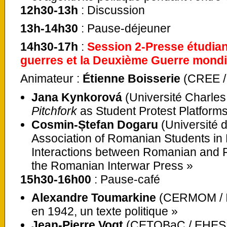
12h30-13h
: Discussion
13h-14h30
: Pause-déjeuner
14h30-17h
:
Session 2-Presse étudian
guerres et la Deuxième Guerre mondi
Animateur :
Étienne Boisserie
(CREE / 
Jana Kynkorová
(Université Charles
Pitchfork
as Student Protest Platform
Cosmin-Ștefan Dogaru
(Université 
Association of Romanian Students in
Interactions between Romanian and F
the Romanian Interwar Press »
15h30-16h00
: Pause-café
Alexandre Toumarkine
(CERMOM / In
en 1942, un texte politique »
Jean-Pierre Vogt
(CETOBaC / EHES