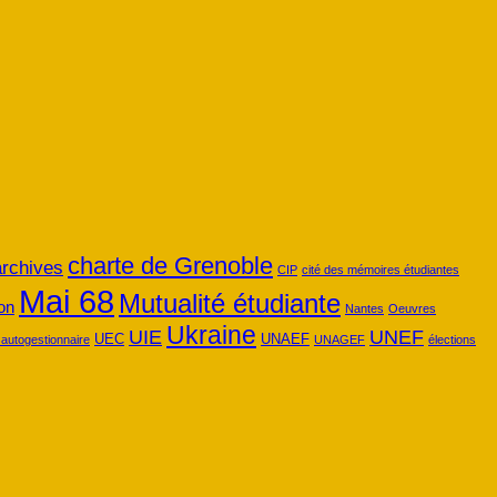
charte de Grenoble
archives
CIP
cité des mémoires étudiantes
Mai 68
Mutualité étudiante
on
Nantes
Oeuvres
Ukraine
UIE
UNEF
UEC
UNAEF
 autogestionnaire
UNAGEF
élections