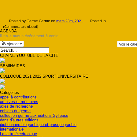
Posted by Germe Germe on
mars 28th, 2021
Posted in
(Comments are closed)
AGENDA
Il n'y a aucun événement à venir.
Ajouter
Voir le cal
CHAINE YOUTUBE DE LA CITE
SEMINAIRES
COLLOQUE 2021 2022 SPORT UNIVERSITAIRE
Catégories
appel à contributions
archives et mémoires
axes de recherche
cahiers du germe
collection germe aux éditions Syllepse
dans d'autres éditions
dictionnaire biographique et prosopographie
internationale
La lettre électronique