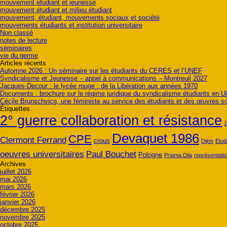
mouvement étudiant et jeunesse
mouvement étudiant et milieu étudiant
mouvement, étudiant, mouvements sociaux et société
mouvements étudiants et institution universitaire
Non classé
notes de lecture
séminaires
vie du germe
Articles récents
Automne 2026 : Un séminaire sur les étudiants du CERES et l’UNEF
Syndicalisme et Jeunesse – appel à communications – Montreuil 2027
Jacques-Decour : le lycée rouge : de la Libération aux années 1970
Documents : brochure sur le régime juridique du syndicalisme étudiants en U
Cécile Brunschvicg, une féministe au service des étudiants et des œuvres s
Étiquettes
2° guerre collaboration et résistance
1
Devaquet 1986
CPE
Clermont Ferrand
crous
Dijon
Etud
oeuvres universitaires
Paul Bouchet
Pologne
Priama Diia
représentatio
Archives
juillet 2026
mai 2026
mars 2026
février 2026
janvier 2026
décembre 2025
novembre 2025
octobre 2025