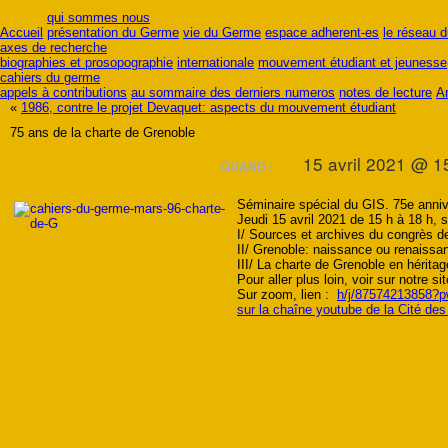
qui sommes nous
Accueil
présentation du Germe
vie du Germe
espace adherent-es
le réseau 
axes de recherche
biographies et prosopographie
internationale
mouvement étudiant et jeunesse
cahiers du germe
appels à contributions
au sommaire des derniers numeros
notes de lecture
A
«
1986, contre le projet Devaquet: aspects du mouvement étudiant
75 ans de la charte de Grenoble
15 avril 2021 @ 1
QUAND :
Séminaire
spécial du GIS. 75e anniv
Jeudi 15 avril 2021 de 15 h à 18 h,
I/ Sources et archives du congrès d
II/ Grenoble: naissance ou renaissa
III/ La charte de Grenoble en hérita
Pour aller plus loin, voir sur notre si
Sur zoom, lien :
h/j/87574213858
sur la chaîne youtube de la Cité de