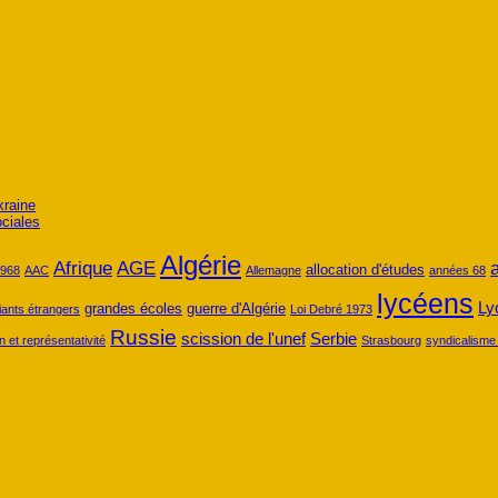
kraine
ociales
Algérie
Afrique
AGE
allocation d'études
968
AAC
Allemagne
années 68
lycéens
Ly
grandes écoles
guerre d'Algérie
iants étrangers
Loi Debré 1973
Russie
scission de l'unef
Serbie
n et représentativité
Strasbourg
syndicalisme