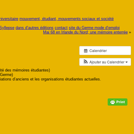
iversitaire
mouvement, étudiant, mouvements sociaux et société
 Syllepse
dans d’autres éditions
contact
site du Germe mode d’emploi
Mai 68 en Irlande du Nord; une mémoire enterrée
»
Calendrier
Ajouter au Calendrier
Cité des mémoires étudiantes)
 (Germe)
tions d’anciens et les organisations étudiantes actuelles.