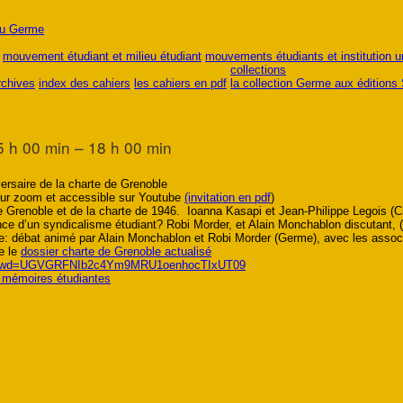
du Germe
mouvement étudiant et milieu étudiant
mouvements étudiants et institution un
collections
rchives
index des cahiers
les cahiers en pdf
la collection Germe aux éditions
5 h 00 min – 18 h 00 min
ersaire de la charte de Grenoble
 sur zoom et accessible sur Youtube
(invitation en pdf
)
e Grenoble et de la charte de 1946. Ioanna Kasapi et Jean-Philippe Legois (
nce d’un syndicalisme étudiant? Robi Morder, et Alain Monchablon discutant,
ge: débat animé par Alain Monchablon et Robi Morder (Germe), avec les associa
te le
dossier charte de Grenoble actualisé
?pwd=UGVGRFNIb2c4Ym9MRU1oenhocTIxUT09
s mémoires étudiantes