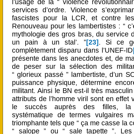
l’usage de la “ violence révolutionna
services d’ordre. Violence s’exprima
fascistes pour la LCR, et contre les
Renouveau pour les lambertistes : “ c’e
mythologie des gros bras, du service d’
un pain à un stal’. ”
[23]
. Si ce g
complètement disparu dans l’UNEF-ID
présente dans les anecdotes et, de m
de peser sur la sélection des milit
“ glorieux passé ” lambertiste, d’un SO
puissance physique, détermine encore
militant. Ainsi le BN est-il très masculin 
attributs de l’homme viril sont en effet 
le succès auprès des filles, la dé
systématique de termes vulgaires m
triomphante tels que “ ça me casse la co
“ salope ” ou “ sale tapette ”. Les 