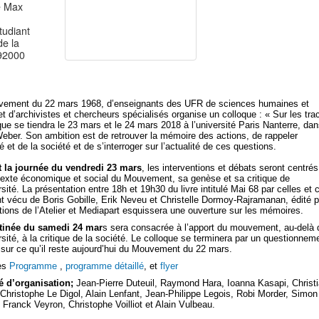
e Max
tudiant
e la
92000
Mouvement du 22 mars 1968, d’enseignants des UFR de sciences humaines et
 et d’archivistes et chercheurs spécialisés organise un colloque : « Sur les tra
 se tiendra le 23 mars et le 24 mars 2018 à l’université Paris Nanterre, dan
eber. Son ambition est de retrouver la mémoire des actions, de rappeler
té et de la société et de s’interroger sur l’actualité de ces questions.
 la journée du vendredi 23 mars
, les interventions et débats seront centrés
texte économique et social du Mouvement, sa genèse et sa critique de
rsité. La présentation entre 18h et 19h30 du livre intitulé Mai 68 par celles et 
ont vécu de Boris Gobille, Erik Neveu et Christelle Dormoy-Rajramanan, édité p
itions de l’Atelier et Mediapart esquissera une ouverture sur les mémoires.
tinée du samedi 24 mar
s sera consacrée à l’apport du mouvement, au-delà 
ersité, à la critique de la société. Le colloque se terminera par un questionnem
 sur ce qu’il reste aujourd’hui du Mouvement du 22 mars.
es
Programme
,
programme détaillé
, et
flyer
 d’organisation;
Jean-Pierre Duteuil, Raymond Hara, Ioanna Kasapi, Christ
 Christophe Le Digol, Alain Lenfant, Jean-Philippe Legois, Robi Morder, Simon
, Franck Veyron, Christophe Voilliot et Alain Vulbeau.