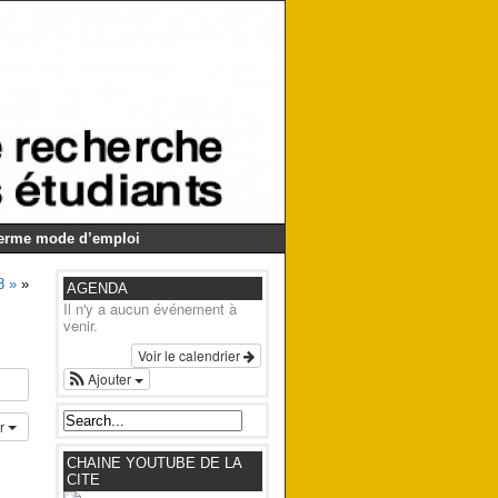
Germe mode d’emploi
8 »
»
AGENDA
Il n'y a aucun événement à
venir.
Voir le calendrier
Ajouter
er
CHAINE YOUTUBE DE LA
CITE