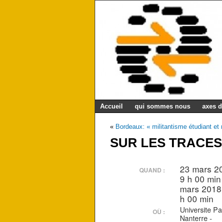
Accueil
qui sommes nous
axes d
«
Bordeaux: « militantisme étudiant et
SUR LES TRACES
23 mars 2
QUAND :
9 h 00 min
mars 2018
h 00 min
Universite Pa
OÙ :
Nanterre -