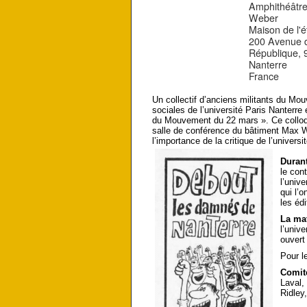
Amphithéâtr
Weber
Maison de l'é
200 Avenue d
République, 
Nanterre
France
Un collectif d’anciens militants du 
sociales de l’université Paris Nanterre
du Mouvement du 22 mars ». Ce colloque
salle de conférence du bâtiment Max W
l’importance de la critique de l’universi
Durant
le con
l’unive
qui l’
les éd
La ma
l’univ
ouvert
Pour l
Comité
Laval,
Ridley