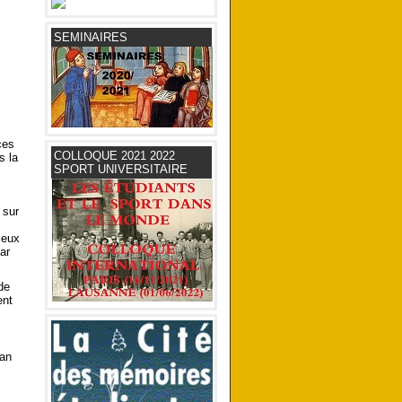
SEMINAIRES
ces
COLLOQUE 2021 2022
s la
SPORT UNIVERSITAIRE
 sur
ceux
ar
de
ent
ian