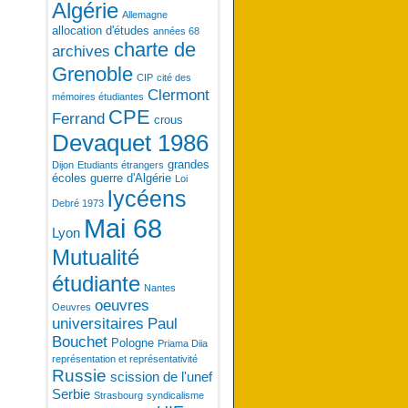
Algérie
Allemagne
allocation d'études
années 68
charte de
archives
Grenoble
CIP
cité des
Clermont
mémoires étudiantes
CPE
Ferrand
crous
Devaquet 1986
grandes
Dijon
Etudiants étrangers
écoles
guerre d'Algérie
Loi
lycéens
Debré 1973
Mai 68
Lyon
Mutualité
étudiante
Nantes
oeuvres
Oeuvres
universitaires
Paul
Bouchet
Pologne
Priama Diia
représentation et représentativité
Russie
scission de l'unef
Serbie
Strasbourg
syndicalisme