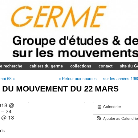
e recherche
cahiers du germe
collections
contact
site du 
 mai 68 »
« Retour aux sources … sur les années 196
 DU MOUVEMENT DU 22 MARS
018 @
Calendrier
 – 24
 @ 13
Ajouter au Calendri
ris