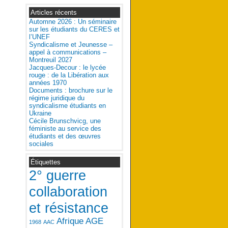
Articles récents
Automne 2026 : Un séminaire
sur les étudiants du CERES et
l’UNEF
Syndicalisme et Jeunesse –
appel à communications –
Montreuil 2027
Jacques-Decour : le lycée
rouge : de la Libération aux
années 1970
Documents : brochure sur le
régime juridique du
syndicalisme étudiants en
Ukraine
Cécile Brunschvicg, une
féministe au service des
étudiants et des œuvres
sociales
Étiquettes
2° guerre
collaboration
et résistance
Afrique
AGE
1968
AAC