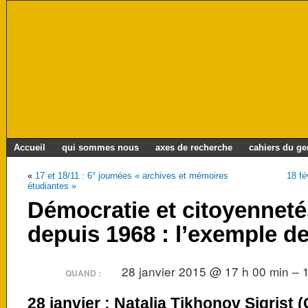
Accueil
qui sommes nous
axes de recherche
cahiers du g
«
17 et 18/11 : 6° journées « archives et mémoires
18 fé
étudiantes »
Démocratie et citoyenneté
depuis 1968 : l’exemple de
28 janvier 2015 @ 17 h 00 min – 
QUAND :
28 janvier :
Natalia Tikhonov Sigrist 