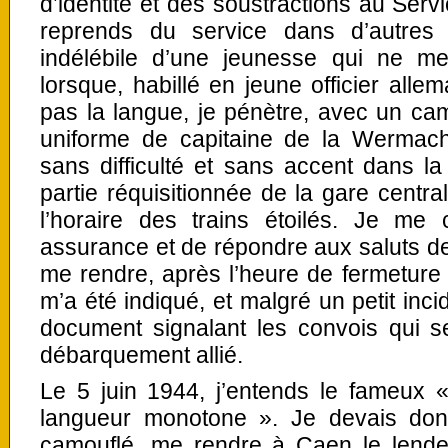
d’identité et des soustractions au Servi
reprends du service dans d’autres 
indélébile d’une jeunesse qui ne m
lorsque, habillé en jeune officier alle
pas la langue, je pénètre, avec un ca
uniforme de capitaine de la Wermach
sans difficulté et sans accent dans l
partie réquisitionnée de la gare cent
l’horaire des trains étoilés. Je m
assurance et de répondre aux saluts de
me rendre, après l’heure de fermeture
m’a été indiqué, et malgré un petit inc
document signalant les convois qui s
débarquement allié.
Le 5 juin 1944, j’entends le fameux 
langueur monotone ». Je devais don
camouflé, me rendre à Caen le lend