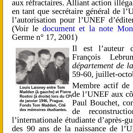
aux réfractaires.
Alliant action illéga
en tant que secrétaire général de 
l’autorisation pour l’UNEF d’édite
(Voir le
document et la note Mon
Germe n° 17, 2001)
Il est l’auteur 
François Leb
département de l
59-60, juillet-oct
Membre actif de 
Louis Laisney entre Tom
de l’UNEF aux côt
Madden (à gauche) et Pierre
Rostini (à droite) lors du CPI
Paul Bouchet, co
de janvier 1946, Prague.
Fonds Tom Madden, Cité
de reconstruc
des mémoires étudiantes.
l’internationale étudiante d’après-g
des 90 ans de la naissance de l’U