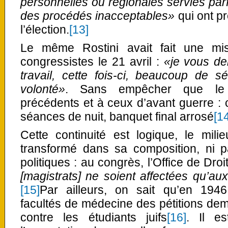
personnelles ou régionales servies parf
des procédés inacceptables»
qui ont pr
l’élection.
[13]
Le même Rostini avait fait une mi
congressistes le 21 avril :
«je vous de
travail, cette fois-ci, beaucoup de 
volonté»
. Sans empêcher que le 
précédents et à ceux d’avant guerre : 
séances de nuit, banquet final arrosé
[1
Cette continuité est logique, le mili
transformé dans sa composition, ni pa
politiques : au congrès, l’Office de Dr
[magistrats] ne soient affectées qu’aux
[15]
Par ailleurs, on sait qu’en 1946
facultés de médecine des pétitions d
contre les étudiants juifs
[16]
. Il e