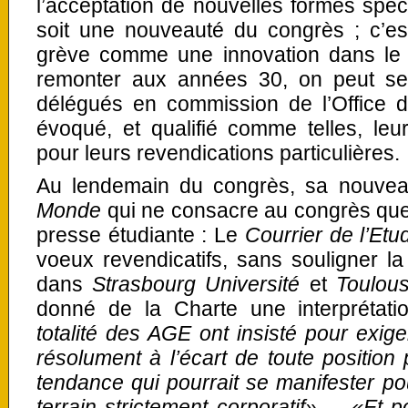
l’acceptation de nouvelles formes spect
soit une nouveauté du congrès ; c’est
grève comme une innovation dans le
remonter aux années 30, on peut se
délégués en commission de l’Office de
évoqué, et qualifié comme telles, le
pour leurs revendications particulières.
Au lendemain du congrès, sa nouvea
Monde
qui ne consacre au congrès que
presse étudiante : Le
Courrier de l’Etu
voeux revendicatifs, sans souligner l
dans
Strasbourg Université
et
Toulous
donné de la Charte une interprétatio
totalité des AGE ont insisté pour exige
résolument à l’écart de toute position p
tendance qui pourrait se manifester pou
terrain strictement corporatif». – «Et 