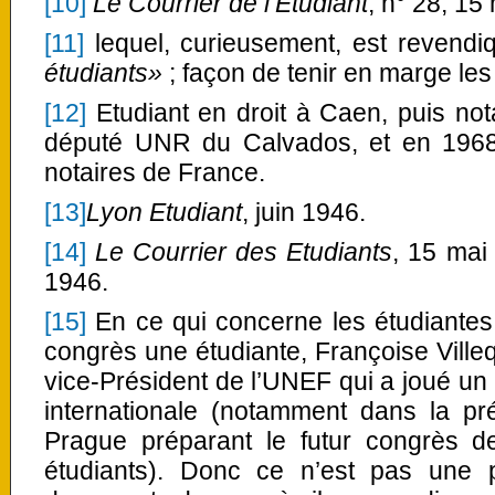
[10]
Le Courrier de l’Etudiant
, n° 28, 15
[11]
lequel, curieusement, est revend
étudiants»
; façon de tenir en marge les
[12]
Etudiant en droit à Caen, puis not
député UNR du Calvados, et en 1968
notaires de France.
[13]
Lyon Etudiant
, juin 1946.
[14]
Le Courrier des Etudiants
, 15 mai
1946.
[15]
En ce qui concerne les étudiantes,
congrès une étudiante, Françoise Villequ
vice-Président de l’UNEF qui a joué un 
internationale (notamment dans la pr
Prague préparant le futur congrès de
étudiants). Donc ce n’est pas une p