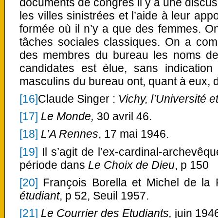
documents de congrès il y a une discu
les villes sinistrées et l’aide à leur a
formée où il n’y a que des femmes. On
tâches sociales classiques. On a com
des membres du bureau les noms de
candidates est élue, sans indicati
masculins du bureau ont, quant à eux, dr
[16]
Claude Singer :
Vichy, l’Université et
[17]
Le Monde,
30 avril 46.
[18]
L’A Rennes
, 17 mai 1946.
[19]
Il s’agit de l’ex-cardinal-archevêqu
période dans
Le Choix de Dieu
, p 150
[20]
François Borella et Michel de la 
étudiant
, p 52, Seuil 1957.
[21]
Le Courrier des Etudiants,
juin 1946