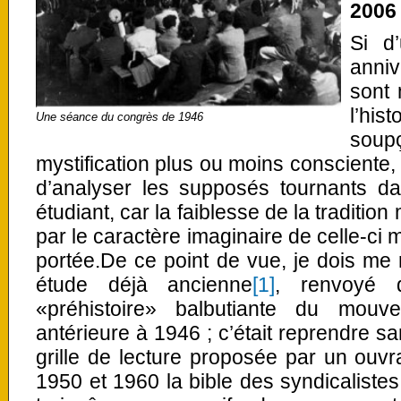
2006
Si d
anniv
sont 
l’his
Une séance du congrès de 1946
soup
mystification plus ou moins consciente, i
d’analyser les supposés tournants da
étudiant, car la faiblesse de la traditio
par le caractère imaginaire de celle-ci
portée.De ce point de vue, je dois me r
étude déjà ancienne
[1]
, renvoyé 
«préhistoire» balbutiante du mouv
antérieure à 1946 ; c’était reprendre san
grille de lecture proposée par un ouv
1950 et 1960 la bible des syndicalistes 