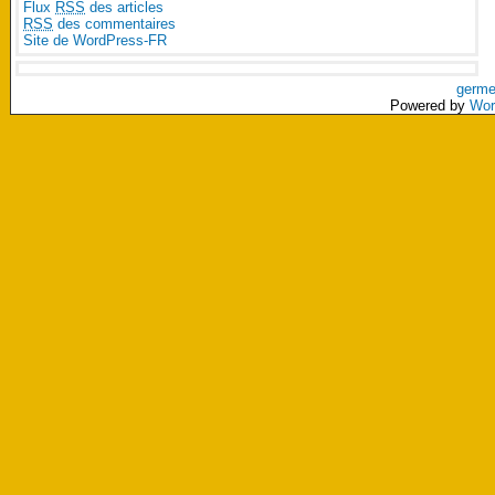
Flux
RSS
des articles
RSS
des commentaires
Site de WordPress-FR
germe
Powered by
Wor