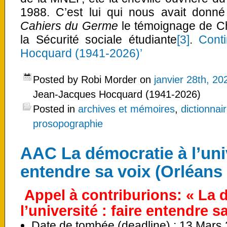
1988. C’est lui qui nous avait donn
Cahiers du Germe
le témoignage de Ch
la Sécurité sociale étudiante
[3]
.
Cont
Hocquard (1941-2026)’
Posted by Robi Morder on
janvier 28th, 20
Jean-Jacques Hocquard (1941-2026)
Posted in
archives et mémoires
,
dictionnai
prosopographie
AAC La démocratie à l’univ
entendre sa voix (Orléans 
Appel à contriburions: «
La 
l’université : faire entendre s
Date de tombée (deadline) :
13 Mars